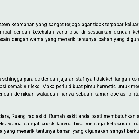
tem keamanan yang sangat terjaga agar tidak terpapar keluar
n timbal dengan ketebalan yang bisa di sesuaiikan dengan k
esain dengan warna yang menarik tentunya bahan yang diguna
hingga para dokter dan jajaran stafnya tidak kehilangan konse
si semakin rileks. Maka perlu dibuat pintu hermetic untuk me
Dengan demikian walaupun hanya sebuah kamar operasi pint
udara, Ruang radiasi di Rumah sakit anda pasti membutuhkan
rmetic warna sangat cocok karena bisa menjaga kebocoran ru
a yang menarik tentunya bahan yang digunakan sangat berkual