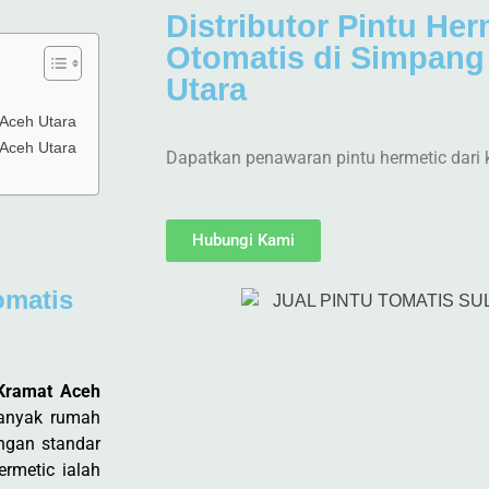
Distributor Pintu Her
Otomatis di Simpang
Utara
 Aceh Utara
 Aceh Utara
Dapatkan penawaran pintu hermetic dari 
Hubungi Kami
omatis
 Kramat Aceh
banyak rumah
engan standar
rmetic ialah