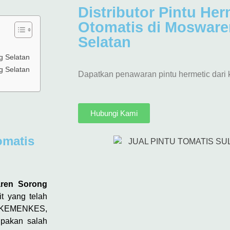
Distributor Pintu Her
Otomatis di Moswar
Selatan
g Selatan
g Selatan
Dapatkan penawaran pintu hermetic dari 
Hubungi Kami
omatis
waren Sorong
t yang telah
ar KEMENKES,
upakan salah