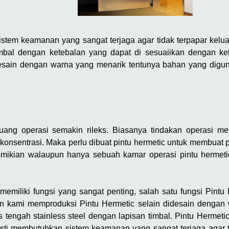
stem keamanan yang sangat terjaga agar tidak terpapar kelua
 timbal dengan ketebalan yang dapat di sesuaiikan dengan k
esain dengan warna yang menarik tentunya bahan yang diguna
ruang operasi semakin rileks. Biasanya tindakan operasi 
 konsentrasi. Maka perlu dibuat pintu hermetic untuk membuat p
emikian walaupun hanya sebuah kamar operasi pintu herme
memiliki fungsi yang sangat penting, salah satu fungsi Pintu
an kami memproduksi Pintu Hermetic selain didesain dengan
s tengah stainless steel dengan lapisan timbal. Pintu Hermet
sti membutuhkan sistem keamanan yang sangat terjaga agar ti