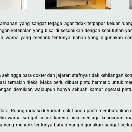
eamanan yang sangat terjaga agar tidak terpapar keluar ruan
 dengan ketebalan yang bisa di sesuaiikan dengan kebutuhan y
an warna yang menarik tentunya bahan yang digunakan sang
hingga para dokter dan jajaran stafnya tidak kehilangan konse
si semakin rileks. Maka perlu dibuat pintu hermetic untuk me
Dengan demikian walaupun hanya sebuah kamar operasi pint
udara, Ruang radiasi di Rumah sakit anda pasti membutuhkan
rmetic warna sangat cocok karena bisa menjaga kebocoran ru
a yang menarik tentunya bahan yang digunakan sangat berkual