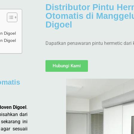
Distributor Pintu Her
Otomatis di Mangge
Digoel
en Digoel
en Digoel
Dapatkan penawaran pintu hermetic dari 
Hubungi Kami
omatis
Boven Digoel
.
pisahkan dari
 sekarang ini
agar sesuaii