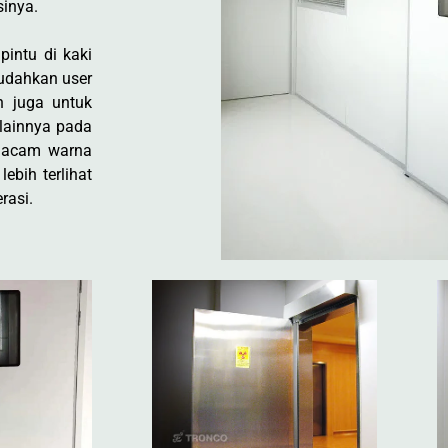
inya.
pintu di kaki
mudahkan user
n juga untuk
 lainnya pada
rmacam warna
ebih terlihat
rasi.