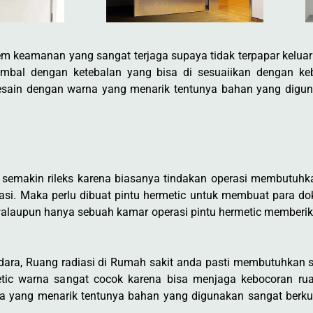
em keamanan yang sangat terjaga supaya tidak terpapar keluar
n timbal dengan ketebalan yang bisa di sesuaiikan dengan k
esain dengan warna yang menarik tentunya bahan yang diguna
semakin rileks karena biasanya tindakan operasi membutuh
rasi. Maka perlu dibuat pintu hermetic untuk membuat para dok
walaupun hanya sebuah kamar operasi pintu hermetic membe
udara, Ruang radiasi di Rumah sakit anda pasti membutuhkan
rmetic warna sangat cocok karena bisa menjaga kebocoran ru
a yang menarik tentunya bahan yang digunakan sangat berkual