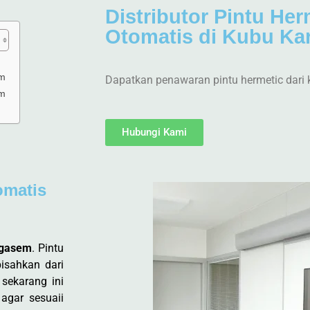
Distributor Pintu Her
Otomatis di Kubu K
em
Dapatkan penawaran pintu hermetic dari 
em
Hubungi Kami
omatis
angasem
. Pintu
isahkan dari
 sekarang ini
agar sesuaii