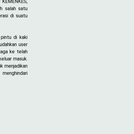
dar KEMENKES,
h salah satu
rasi di suatu
pintu di kaki
mudahkan user
jaga ke telah
keluar masuk.
uk menjadikan
n menghindari