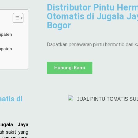
Distributor Pintu Herm
Otomatis di Jugala J
Bogor
bupaten
Dapatkan penawaran pintu hermetic dari k
bupaten
Hubungi Kami
atis di
Jugala Jaya
ah sakit yang