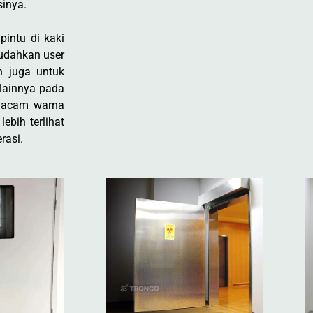
inya.
pintu di kaki
mudahkan user
n juga untuk
 lainnya pada
rmacam warna
ebih terlihat
rasi.