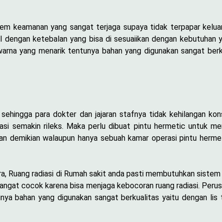
em keamanan yang sangat terjaga supaya tidak terpapar keluar
bal dengan ketebalan yang bisa di sesuaiikan dengan kebutuhan 
arna yang menarik tentunya bahan yang digunakan sangat berku
hingga para dokter dan jajaran stafnya tidak kehilangan konse
si semakin rileks. Maka perlu dibuat pintu hermetic untuk me
gan demikian walaupun hanya sebuah kamar operasi pintu herm
ra, Ruang radiasi di Rumah sakit anda pasti membutuhkan siste
 sangat cocok karena bisa menjaga kebocoran ruang radiasi. Per
nya bahan yang digunakan sangat berkualitas yaitu dengan lis 