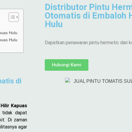
Distributor Pintu Herm
Otomatis di Embaloh H
Hulu
apuas Hulu
apuas Hulu
Dapatkan penawaran pintu hermetic dari k
Hubungi Kami
atis di
Hilir Kapuas
 tidak dapat
kit. Di zaman
litasnya agar