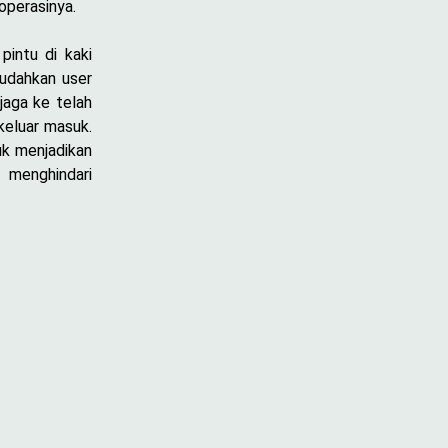
operasinya.
pintu di kaki
mudahkan user
jaga ke telah
keluar masuk.
uk menjadikan
n menghindari