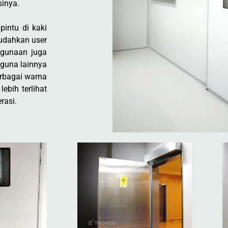
inya.
pintu di kaki
mudahkan user
egunaan juga
gguna lainnya
erbagai warna
ebih terlihat
rasi.