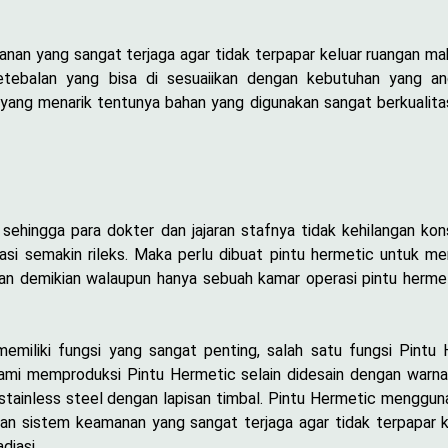
nan yang sangat terjaga agar tidak terpapar keluar ruangan mak
ketebalan yang bisa di sesuaiikan dengan kebutuhan yang an
yang menarik tentunya bahan yang digunakan sangat berkualitas
hingga para dokter dan jajaran stafnya tidak kehilangan konse
si semakin rileks. Maka perlu dibuat pintu hermetic untuk me
gan demikian walaupun hanya sebuah kamar operasi pintu herm
memiliki fungsi yang sangat penting, salah satu fungsi Pintu
 kami memproduksi Pintu Hermetic selain didesain dengan warn
 stainless steel dengan lapisan timbal. Pintu Hermetic menggun
an sistem keamanan yang sangat terjaga agar tidak terpapar k
diasi.