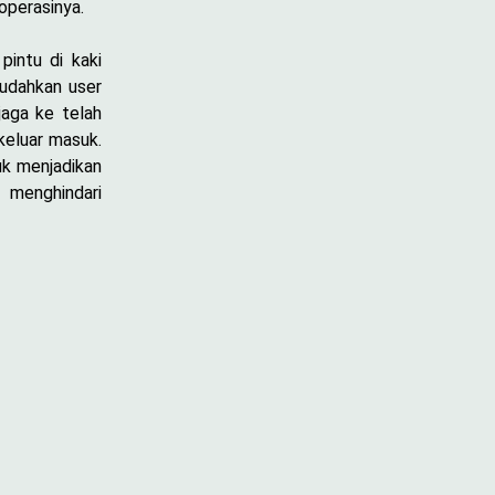
operasinya.
pintu di kaki
mudahkan user
jaga ke telah
keluar masuk.
uk menjadikan
n menghindari