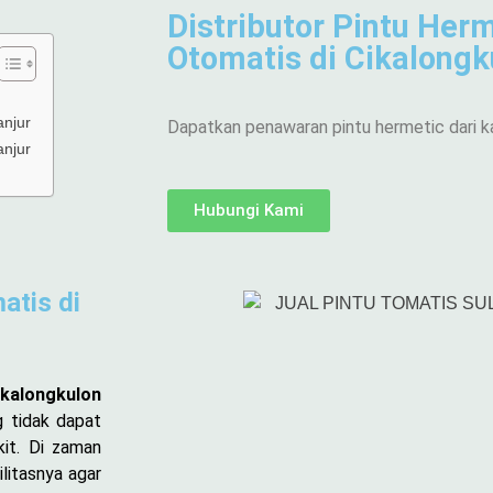
Distributor Pintu Herm
Otomatis di Cikalongk
anjur
Dapatkan penawaran pintu hermetic dari k
anjur
Hubungi Kami
atis di
kalongkulon
g tidak dapat
kit. Di zaman
litasnya agar