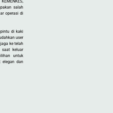
ar KEMENKES,
upakan salah
ar operasi di
pintu di kaki
mudahkan user
jaga ke telah
 saat keluar
pilihan untuk
at elegan dan