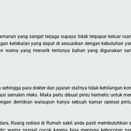
amanan yang sangat terjaga supaya tidak terpapar keluar rua
dengan ketebalan yang dapat di sesuaiikan dengan kebutuhan y
an warna yang menarik tentunya bahan yang digunakan sang
hingga para dokter dan jajaran stafnya tidak kehilangan konse
si semakin rileks. Maka perlu dibuat pintu hermetic untuk me
Dengan demikian walaupun hanya sebuah kamar operasi pint
udara, Ruang radiasi di Rumah sakit anda pasti membutuhkan
rmetic warna sangat cocok karena bisa menjaga kebocoran ru