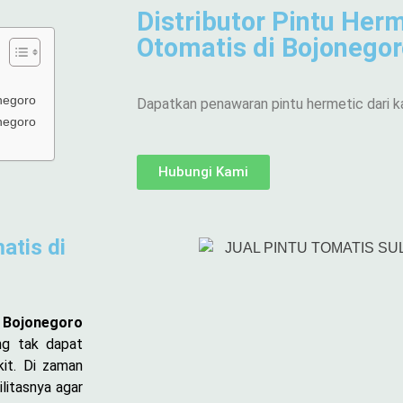
Distributor Pintu Herm
Otomatis di Bojonego
onegoro
Dapatkan penawaran pintu hermetic dari k
onegoro
Hubungi Kami
atis di
 Bojonegoro
ang tak dapat
kit. Di zaman
litasnya agar