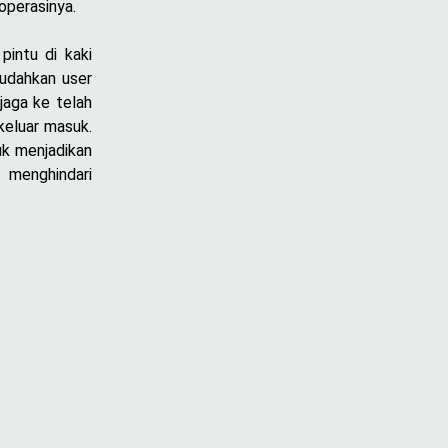
operasinya.
pintu di kaki
mudahkan user
jaga ke telah
keluar masuk.
uk menjadikan
n menghindari